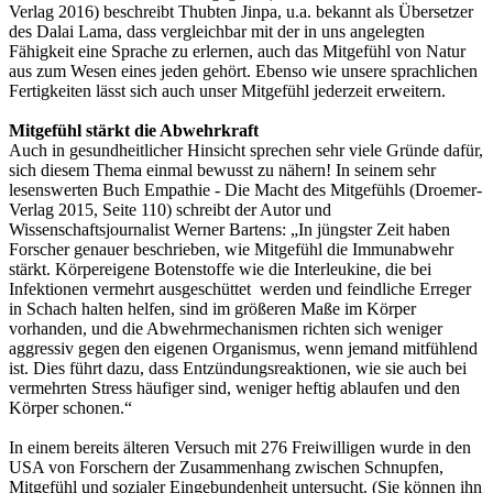
Verlag 2016) beschreibt Thubten Jinpa, u.a. bekannt als Übersetzer
des Dalai Lama, dass vergleichbar mit der in uns angelegten
Fähigkeit eine Sprache zu erlernen, auch das Mitgefühl von Natur
aus zum Wesen eines jeden gehört. Ebenso wie unsere sprachlichen
Fertigkeiten lässt sich auch unser Mitgefühl jederzeit erweitern.
Mitgefühl stärkt die Abwehrkraft
Auch in gesundheitlicher Hinsicht sprechen sehr viele Gründe dafür,
sich diesem Thema einmal bewusst zu nähern! In seinem sehr
lesenswerten Buch Empathie - Die Macht des Mitgefühls (Droemer-
Verlag 2015, Seite 110) schreibt der Autor und
Wissenschaftsjournalist Werner Bartens: „In jüngster Zeit haben
Forscher genauer beschrieben, wie Mitgefühl die Immunabwehr
stärkt. Körpereigene Botenstoffe wie die Interleukine, die bei
Infektionen vermehrt ausgeschüttet werden und feindliche Erreger
in Schach halten helfen, sind im größeren Maße im Körper
vorhanden, und die Abwehrmechanismen richten sich weniger
aggressiv gegen den eigenen Organismus, wenn jemand mitfühlend
ist. Dies führt dazu, dass Entzündungsreaktionen, wie sie auch bei
vermehrten Stress häufiger sind, weniger heftig ablaufen und den
Körper schonen.“
In einem bereits älteren Versuch mit 276 Freiwilligen wurde in den
USA von Forschern der Zusammenhang zwischen Schnupfen,
Mitgefühl und sozialer Eingebundenheit untersucht. (Sie können ihn