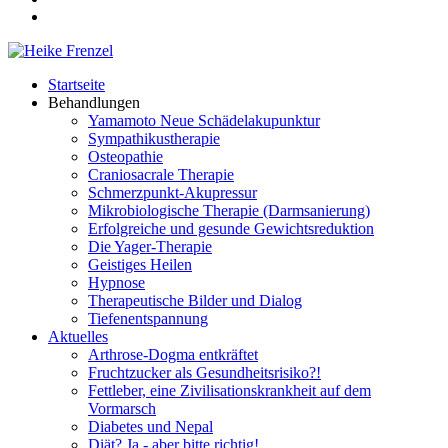
Startseite
Behandlungen
Yamamoto Neue Schädelakupunktur
Sympathikustherapie
Osteopathie
Craniosacrale Therapie
Schmerzpunkt-Akupressur
Mikrobiologische Therapie (Darmsanierung)
Erfolgreiche und gesunde Gewichtsreduktion
Die Yager-Therapie
Geistiges Heilen
Hypnose
Therapeutische Bilder und Dialog
Tiefenentspannung
Aktuelles
Arthrose-Dogma entkräftet
Fruchtzucker als Gesundheitsrisiko?!
Fettleber, eine Zivilisationskrankheit auf dem
Vormarsch
Diabetes und Nepal
Diät? Ja - aber bitte richtig!