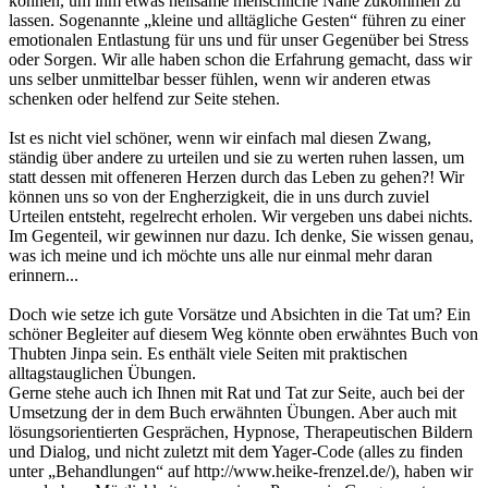
können, um ihm etwas heilsame menschliche Nähe zukommen zu
lassen. Sogenannte „kleine und alltägliche Gesten“ führen zu einer
emotionalen Entlastung für uns und für unser Gegenüber bei Stress
oder Sorgen. Wir alle haben schon die Erfahrung gemacht, dass wir
uns selber unmittelbar besser fühlen, wenn wir anderen etwas
schenken oder helfend zur Seite stehen.
Ist es nicht viel schöner, wenn wir einfach mal diesen Zwang,
ständig über andere zu urteilen und sie zu werten ruhen lassen, um
statt dessen mit offeneren Herzen durch das Leben zu gehen?! Wir
können uns so von der Engherzigkeit, die in uns durch zuviel
Urteilen entsteht, regelrecht erholen. Wir vergeben uns dabei nichts.
Im Gegenteil, wir gewinnen nur dazu. Ich denke, Sie wissen genau,
was ich meine und ich möchte uns alle nur einmal mehr daran
erinnern...
Doch wie setze ich gute Vorsätze und Absichten in die Tat um? Ein
schöner Begleiter auf diesem Weg könnte oben erwähntes Buch von
Thubten Jinpa sein. Es enthält viele Seiten mit praktischen
alltagstauglichen Übungen.
Gerne stehe auch ich Ihnen mit Rat und Tat zur Seite, auch bei der
Umsetzung der in dem Buch erwähnten Übungen. Aber auch mit
lösungsorientierten Gesprächen, Hypnose, Therapeutischen Bildern
und Dialog, und nicht zuletzt mit dem Yager-Code (alles zu finden
unter „Behandlungen“ auf http://www.heike-frenzel.de/), haben wir