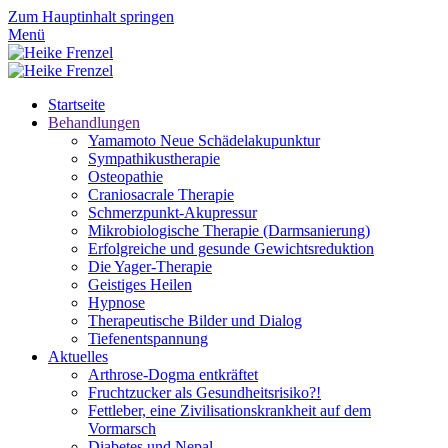
Zum Hauptinhalt springen
Menü
Startseite
Behandlungen
Yamamoto Neue Schädelakupunktur
Sympathikustherapie
Osteopathie
Craniosacrale Therapie
Schmerzpunkt-Akupressur
Mikrobiologische Therapie (Darmsanierung)
Erfolgreiche und gesunde Gewichtsreduktion
Die Yager-Therapie
Geistiges Heilen
Hypnose
Therapeutische Bilder und Dialog
Tiefenentspannung
Aktuelles
Arthrose-Dogma entkräftet
Fruchtzucker als Gesundheitsrisiko?!
Fettleber, eine Zivilisationskrankheit auf dem
Vormarsch
Diabetes und Nepal