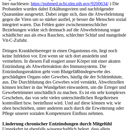
hier nachlesen:
https://pubmed.ncbi.nlm.nih.gov/9200634/
) Die
Probanden wurden dabei Erkältungsviren und nachfolgender
Quarantäne ausgesetzt. Dabei zeigte sich, dass die Abwehrleistung
gegen die Viren um so stärker ausfiel, je besser die Menschen sozial
integriert waren. Das Fehlen guter zwischenmenschlicher
Beziehungen wirkte sich demnach auf die Abwehrleistung sogar
schädlicher aus als etwa Rauchen, schlechter Schlaf und mangelnde
Vit-C-Zufuhr.
Dringen Krankheitserreger in einen Organismus ein, liegt noch
keine Infektion vor. Erst wenn sie sich dort ansiedeln und
vermehren. In diesem Fall reagiert unser Körper mit einer akuten
Entzündung als Abwehrreaktion des Immunsystems. Die
Entzündungsreaktion geht vom Blutgefäßbindegewebe des
geschädigten Organs oder Gewebes, häufig die der Schleimhäute,
aus. Die Durchblutung des Gewebes wird verstärkt, Abwehrzellen
können leichter in das Wundgebiet einwandern, um die Erreger und
Gewebetrümmer unschädlich zu machen. Es ist ein sehr komplexes
Geschehen, das von sehr vielen unterschiedlichen Regelkreisen
kontrolliert bzw. beeinflusst wird. Und auf diese können wir, wie
oben beschrieben, unter anderem auch durch die Erweiterung oder
Pflege unserer sozialen Kompetenzen Einfluss nehmen.
Linderung chronischer Entzündungen durch Mitgefühl
Umgekehrt ist ebenfalls wissenschaftlich belegt, dass allein