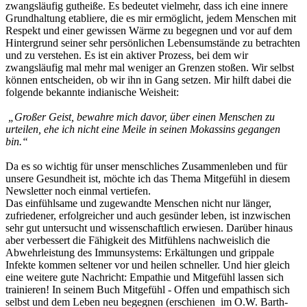
zwangsläufig gutheiße. Es bedeutet vielmehr, dass ich eine innere
Grundhaltung etabliere, die es mir ermöglicht, jedem Menschen mit
Respekt und einer gewissen Wärme zu begegnen und vor auf dem
Hintergrund seiner sehr persönlichen Lebensumstände zu betrachten
und zu verstehen. Es ist ein aktiver Prozess, bei dem wir
zwangsläufig mal mehr mal weniger an Grenzen stoßen. Wir selbst
können entscheiden, ob wir ihn in Gang setzen. Mir hilft dabei die
folgende bekannte indianische Weisheit:
„Großer Geist, bewahre mich davor, über einen Menschen zu
urteilen,
ehe ich nicht eine Meile in seinen Mokassins gegangen
bin.“
Da es so wichtig für unser menschliches Zusammenleben und für
unsere Gesundheit ist, möchte ich das Thema Mitgefühl in diesem
Newsletter noch einmal vertiefen.
Das einfühlsame und zugewandte Menschen nicht nur länger,
zufriedener, erfolgreicher und auch gesünder leben, ist inzwischen
sehr gut untersucht und wissenschaftlich erwiesen. Darüber hinaus
aber verbessert die Fähigkeit des Mitfühlens nachweislich die
Abwehrleistung des Immunsystems: Erkältungen und grippale
Infekte kommen seltener vor und heilen schneller. Und hier gleich
eine weitere gute Nachricht: Empathie und Mitgefühl lassen sich
trainieren! In seinem Buch Mitgefühl - Offen und empathisch sich
selbst und dem Leben neu begegnen (erschienen im O.W. Barth-