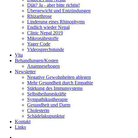
Diät? Ja - aber bitte richtig!
Übergewicht und Entzündungen
Rhizarthrose
Linderung eines Rhinophyms
Endlich wieder Nepal
Clinic Nepal 2019
Mikronährstoffe
Yager Code
Videosprechstunde
Vita
Behandlungen/Kosten
Anamnesebogen
Newsletter
Negative Gewohnheiten ablegen
Mehr Gesundheit durch Empathie
Stärkung des Immunsystems
Selbstheilungskräfte
Sympathikustherapie
Gesundheit und Darm
Cholesterin
Schädelakupunktur
Kontakt
Links