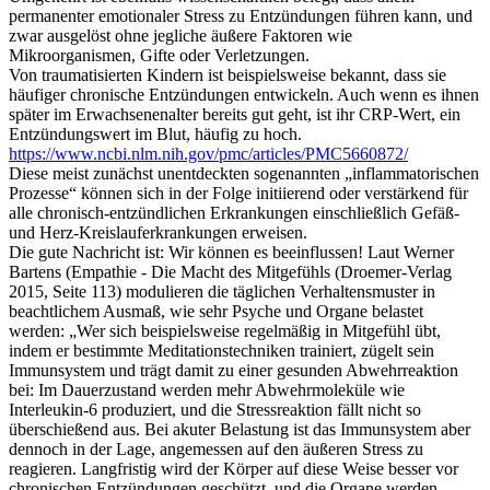
permanenter emotionaler Stress zu Entzündungen führen kann, und
zwar ausgelöst ohne jegliche äußere Faktoren wie
Mikroorganismen, Gifte oder Verletzungen.
Von traumatisierten Kindern ist beispielsweise bekannt, dass sie
häufiger chronische Entzündungen entwickeln. Auch wenn es ihnen
später im Erwachsenenalter bereits gut geht, ist ihr CRP-Wert, ein
Entzündungswert im Blut, häufig zu hoch.
https://www.ncbi.nlm.nih.gov/pmc/articles/PMC5660872/
Diese meist zunächst unentdeckten sogenannten „inflammatorischen
Prozesse“ können sich in der Folge initiierend oder verstärkend für
alle chronisch-entzündlichen Erkrankungen einschließlich Gefäß-
und Herz-Kreislauferkrankungen erweisen.
Die gute Nachricht ist: Wir können es beeinflussen! Laut Werner
Bartens (Empathie - Die Macht des Mitgefühls (Droemer-Verlag
2015, Seite 113) modulieren die täglichen Verhaltensmuster in
beachtlichem Ausmaß, wie sehr Psyche und Organe belastet
werden: „Wer sich beispielsweise regelmäßig in Mitgefühl übt,
indem er bestimmte Meditationstechniken trainiert, zügelt sein
Immunsystem und trägt damit zu einer gesunden Abwehrreaktion
bei: Im Dauerzustand werden mehr Abwehrmoleküle wie
Interleukin-6 produziert, und die Stressreaktion fällt nicht so
überschießend aus. Bei akuter Belastung ist das Immunsystem aber
dennoch in der Lage, angemessen auf den äußeren Stress zu
reagieren. Langfristig wird der Körper auf diese Weise besser vor
chronischen Entzündungen geschützt, und die Organe werden