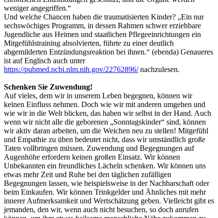
weniger angegriffen.“
Und welche Chancen haben die traumatisierten Kinder? „Ein nur
sechswöchiges Programm, in dessen Rahmen schwer erziehbare
Jugendliche aus Heimen und staatlichen Pflegeeinrichtungen ein
Mitgefühlstraining absolvierten, führte zu einer deutlich
abgemilderten Entzündungsreaktion bei ihnen.“ (ebenda) Genaueres
ist auf Englisch auch unter
https://pubmed.ncbi.nlm.nih.gov/22762896/
nachzulesen.
Schenken Sie Zuwendung!
Auf vieles, dem wir in unserem Leben begegnen, können wir
keinen Einfluss nehmen. Doch wie wir mit anderen umgehen und
wie wir in die Welt blicken, das haben wir selbst in der Hand. Auch
wenn wir nicht alle die geborenen „Sonntagskinder“ sind, können
wir aktiv daran arbeiten, um die Weichen neu zu stellen! Mitgefühl
und Empathie zu üben bedeutet nicht, dass wir umständlich große
Taten vollbringen müssen. Zuwendung und Begegnungen auf
Augenhöhe erfordern keinen großen Einsatz. Wir können
Unbekannten ein freundliches Lächeln schenken. Wir können uns
etwas mehr Zeit und Ruhe bei den täglichen zufälligen
Begegnungen lassen, wie beispielsweise in der Nachbarschaft oder
beim Einkaufen. Wir können Trinkgelder und Ähnliches mit mehr
innerer Aufmerksamkeit und Wertschätzung geben. Vielleicht gibt es
jemanden, den wir, wenn auch nicht besuchen, so doch anrufen