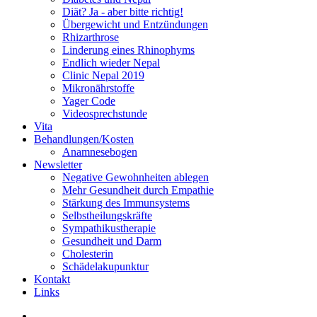
Diät? Ja - aber bitte richtig!
Übergewicht und Entzündungen
Rhizarthrose
Linderung eines Rhinophyms
Endlich wieder Nepal
Clinic Nepal 2019
Mikronährstoffe
Yager Code
Videosprechstunde
Vita
Behandlungen/Kosten
Anamnesebogen
Newsletter
Negative Gewohnheiten ablegen
Mehr Gesundheit durch Empathie
Stärkung des Immunsystems
Selbstheilungskräfte
Sympathikustherapie
Gesundheit und Darm
Cholesterin
Schädelakupunktur
Kontakt
Links