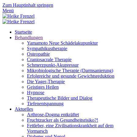
Zum Hauptinhalt springen
Menü
Startseite
Behandlungen
Yamamoto Neue Schädelakupunktur
Sympathikustherapie
Osteopathie
Craniosacrale Therapie
Schmerzpunkt-Akupressur
Mikrobiologische Therapie (Darmsanierung)
Erfolgreiche und gesunde Gewichtsreduktion
Die Yager-Therapie
Geistiges Heilen
Hypnose
Therapeutische Bilder und Dialog
Tiefenentspannung
Aktuelles
Arthrose-Dogma entkräftet
Fruchtzucker als Gesundheitsrisiko?!
Fettleber, eine Zivilisationskrankheit auf dem
Vormarsch
Diabetes und Nepal