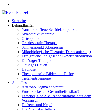
Startseite
Behandlungen
Yamamoto Neue Schädelakupunktur
Sympathikustherapie
Osteopathie
Craniosacrale Therapie
Schmerzpunkt-Akupressur
Mikrobiologische Therapie (Darmsanierung)
Erfolgreiche und gesunde Gewichtsreduktion
Die Yager-Therapie
Geistiges Heilen
Hypnose
Therapeutische Bilder und Dialog
Tiefenentspannung
Aktuelles
Arthrose-Dogma entkräftet
Fruchtzucker als Gesundheitsrisiko?!
Fettleber, eine Zivilisationskrankheit auf dem
Vormarsch
Diabetes und Nepal
Diät? Ja - aber bitte richtig!