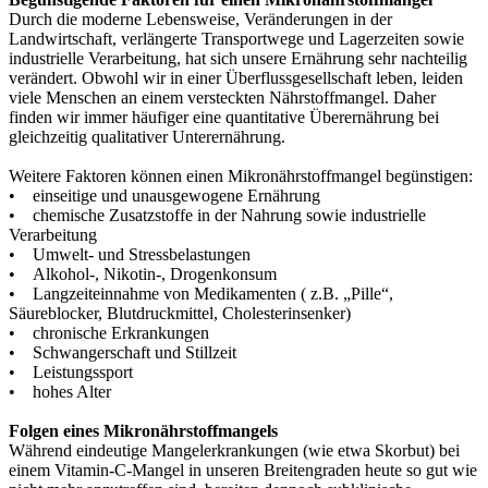
Durch die moderne Lebensweise, Veränderungen in der
Landwirtschaft, verlängerte Transportwege und Lagerzeiten sowie
industrielle Verarbeitung, hat sich unsere Ernährung sehr nachteilig
verändert. Obwohl wir in einer Überflussgesellschaft leben, leiden
viele Menschen an einem versteckten Nährstoffmangel. Daher
finden wir immer häufiger eine quantitative Überernährung bei
gleichzeitig qualitativer Unterernährung.
Weitere Faktoren können einen Mikronährstoffmangel begünstigen:
• einseitige und unausgewogene Ernährung
• chemische Zusatzstoffe in der Nahrung sowie industrielle
Verarbeitung
• Umwelt- und Stressbelastungen
• Alkohol-, Nikotin-, Drogenkonsum
• Langzeiteinnahme von Medikamenten ( z.B. „Pille“,
Säureblocker, Blutdruckmittel, Cholesterinsenker)
• chronische Erkrankungen
• Schwangerschaft und Stillzeit
• Leistungssport
• hohes Alter
Folgen eines Mikronährstoffmangels
Während eindeutige Mangelerkrankungen (wie etwa Skorbut) bei
einem Vitamin-C-Mangel in unseren Breitengraden heute so gut wie