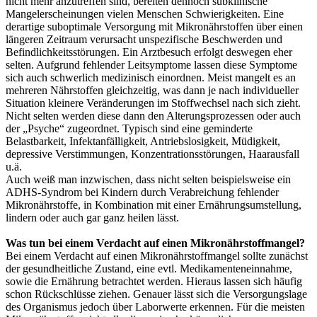
nicht mehr anzutreffen sind, bereiten dennoch subklinische
Mangelerscheinungen vielen Menschen Schwierigkeiten. Eine
derartige suboptimale Versorgung mit Mikronährstoffen über einen
längeren Zeitraum verursacht unspezifische Beschwerden und
Befindlichkeitsstörungen. Ein Arztbesuch erfolgt deswegen eher
selten. Aufgrund fehlender Leitsymptome lassen diese Symptome
sich auch schwerlich medizinisch einordnen. Meist mangelt es an
mehreren Nährstoffen gleichzeitig, was dann je nach individueller
Situation kleinere Veränderungen im Stoffwechsel nach sich zieht.
Nicht selten werden diese dann den Alterungsprozessen oder auch
der „Psyche“ zugeordnet. Typisch sind eine geminderte
Belastbarkeit, Infektanfälligkeit, Antriebslosigkeit, Müdigkeit,
depressive Verstimmungen, Konzentrationsstörungen, Haarausfall
u.ä.
Auch weiß man inzwischen, dass nicht selten beispielsweise ein
ADHS-Syndrom bei Kindern durch Verabreichung fehlender
Mikronährstoffe, in Kombination mit einer Ernährungsumstellung,
lindern oder auch gar ganz heilen lässt.
Was tun bei einem Verdacht auf einen Mikronährstoffmangel?
Bei einem Verdacht auf einen Mikronährstoffmangel sollte zunächst
der gesundheitliche Zustand, eine evtl. Medikamenteneinnahme,
sowie die Ernährung betrachtet werden. Hieraus lassen sich häufig
schon Rückschlüsse ziehen. Genauer lässt sich die Versorgungslage
des Organismus jedoch über Laborwerte erkennen. Für die meisten