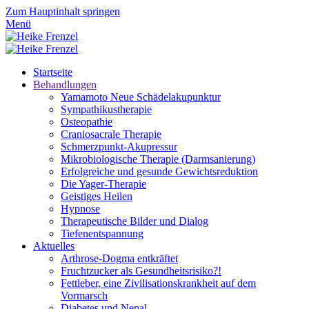
Zum Hauptinhalt springen
Menü
Startseite
Behandlungen
Yamamoto Neue Schädelakupunktur
Sympathikustherapie
Osteopathie
Craniosacrale Therapie
Schmerzpunkt-Akupressur
Mikrobiologische Therapie (Darmsanierung)
Erfolgreiche und gesunde Gewichtsreduktion
Die Yager-Therapie
Geistiges Heilen
Hypnose
Therapeutische Bilder und Dialog
Tiefenentspannung
Aktuelles
Arthrose-Dogma entkräftet
Fruchtzucker als Gesundheitsrisiko?!
Fettleber, eine Zivilisationskrankheit auf dem
Vormarsch
Diabetes und Nepal