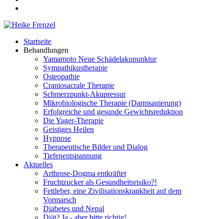
Startseite
Behandlungen
Yamamoto Neue Schädelakupunktur
Sympathikustherapie
Osteopathie
Craniosacrale Therapie
Schmerzpunkt-Akupressur
Mikrobiologische Therapie (Darmsanierung)
Erfolgreiche und gesunde Gewichtsreduktion
Die Yager-Therapie
Geistiges Heilen
Hypnose
Therapeutische Bilder und Dialog
Tiefenentspannung
Aktuelles
Arthrose-Dogma entkräftet
Fruchtzucker als Gesundheitsrisiko?!
Fettleber, eine Zivilisationskrankheit auf dem
Vormarsch
Diabetes und Nepal
Diät? Ja - aber bitte richtig!