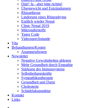
Diät? Ja - aber bitte richtig!
Übergewicht und Entzündungen
Rhizarthrose
Linderung eines Rhinophyms
Endlich wieder Nepal
Clinic Nepal 2019
Mikronährstoffe
Yager Code
Videosprechstunde
Vita
Behandlungen/Kosten
Anamnesebogen
Newsletter
Negative Gewohnheiten ablegen
Mehr Gesundheit durch Empathie
Stärkung des Immunsystems
Selbstheilungskräfte
Sympathikustherapie
Gesundheit und Darm
Cholesterin
Schädelakupunktur
Kontakt
Links