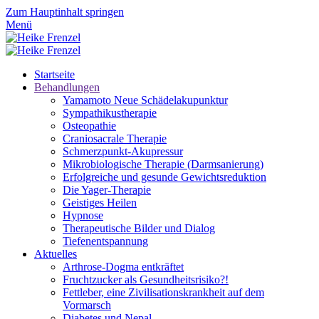
Zum Hauptinhalt springen
Menü
Startseite
Behandlungen
Yamamoto Neue Schädelakupunktur
Sympathikustherapie
Osteopathie
Craniosacrale Therapie
Schmerzpunkt-Akupressur
Mikrobiologische Therapie (Darmsanierung)
Erfolgreiche und gesunde Gewichtsreduktion
Die Yager-Therapie
Geistiges Heilen
Hypnose
Therapeutische Bilder und Dialog
Tiefenentspannung
Aktuelles
Arthrose-Dogma entkräftet
Fruchtzucker als Gesundheitsrisiko?!
Fettleber, eine Zivilisationskrankheit auf dem
Vormarsch
Diabetes und Nepal