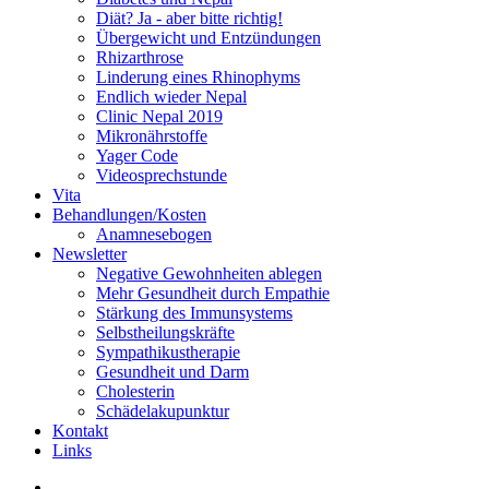
Diät? Ja - aber bitte richtig!
Übergewicht und Entzündungen
Rhizarthrose
Linderung eines Rhinophyms
Endlich wieder Nepal
Clinic Nepal 2019
Mikronährstoffe
Yager Code
Videosprechstunde
Vita
Behandlungen/Kosten
Anamnesebogen
Newsletter
Negative Gewohnheiten ablegen
Mehr Gesundheit durch Empathie
Stärkung des Immunsystems
Selbstheilungskräfte
Sympathikustherapie
Gesundheit und Darm
Cholesterin
Schädelakupunktur
Kontakt
Links