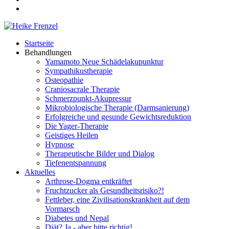
Startseite
Behandlungen
Yamamoto Neue Schädelakupunktur
Sympathikustherapie
Osteopathie
Craniosacrale Therapie
Schmerzpunkt-Akupressur
Mikrobiologische Therapie (Darmsanierung)
Erfolgreiche und gesunde Gewichtsreduktion
Die Yager-Therapie
Geistiges Heilen
Hypnose
Therapeutische Bilder und Dialog
Tiefenentspannung
Aktuelles
Arthrose-Dogma entkräftet
Fruchtzucker als Gesundheitsrisiko?!
Fettleber, eine Zivilisationskrankheit auf dem
Vormarsch
Diabetes und Nepal
Diät? Ja - aber bitte richtig!