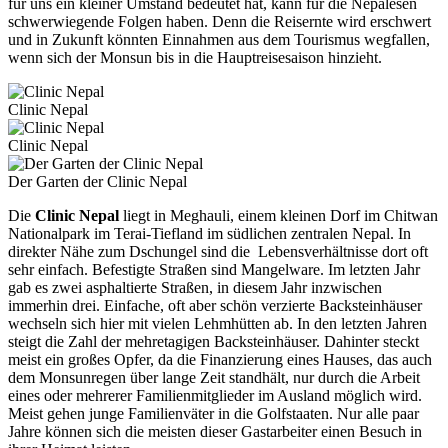
für uns ein kleiner Umstand bedeutet hat, kann für die Nepalesen
schwerwiegende Folgen haben. Denn die Reisernte wird erschwert
und in Zukunft könnten Einnahmen aus dem Tourismus wegfallen,
wenn sich der Monsun bis in die Hauptreisesaison hinzieht.
Clinic Nepal
Clinic Nepal
Der Garten der Clinic Nepal
Die
Clinic Nepal
liegt in Meghauli, einem kleinen Dorf im Chitwan
Nationalpark im Terai-Tiefland im südlichen zentralen Nepal. In
direkter Nähe zum Dschungel sind die Lebensverhältnisse dort oft
sehr einfach. Befestigte Straßen sind Mangelware. Im letzten Jahr
gab es zwei asphaltierte Straßen, in diesem Jahr inzwischen
immerhin drei. Einfache, oft aber schön verzierte Backsteinhäuser
wechseln sich hier mit vielen Lehmhütten ab. In den letzten Jahren
steigt die Zahl der mehretagigen Backsteinhäuser. Dahinter steckt
meist ein großes Opfer, da die Finanzierung eines Hauses, das auch
dem Monsunregen über lange Zeit standhält, nur durch die Arbeit
eines oder mehrerer Familienmitglieder im Ausland möglich wird.
Meist gehen junge Familienväter in die Golfstaaten. Nur alle paar
Jahre können sich die meisten dieser Gastarbeiter einen Besuch in