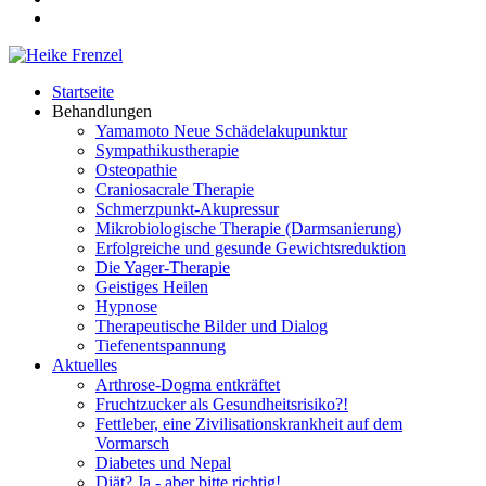
Startseite
Behandlungen
Yamamoto Neue Schädelakupunktur
Sympathikustherapie
Osteopathie
Craniosacrale Therapie
Schmerzpunkt-Akupressur
Mikrobiologische Therapie (Darmsanierung)
Erfolgreiche und gesunde Gewichtsreduktion
Die Yager-Therapie
Geistiges Heilen
Hypnose
Therapeutische Bilder und Dialog
Tiefenentspannung
Aktuelles
Arthrose-Dogma entkräftet
Fruchtzucker als Gesundheitsrisiko?!
Fettleber, eine Zivilisationskrankheit auf dem
Vormarsch
Diabetes und Nepal
Diät? Ja - aber bitte richtig!