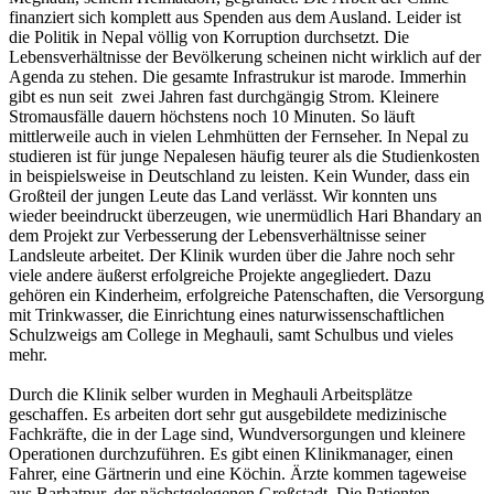
finanziert sich komplett aus Spenden aus dem Ausland. Leider ist
die Politik in Nepal völlig von Korruption durchsetzt. Die
Lebensverhältnisse der Bevölkerung scheinen nicht wirklich auf der
Agenda zu stehen. Die gesamte Infrastrukur ist marode. Immerhin
gibt es nun seit zwei Jahren fast durchgängig Strom. Kleinere
Stromausfälle dauern höchstens noch 10 Minuten. So läuft
mittlerweile auch in vielen Lehmhütten der Fernseher. In Nepal zu
studieren ist für junge Nepalesen häufig teurer als die Studienkosten
in beispielsweise in Deutschland zu leisten. Kein Wunder, dass ein
Großteil der jungen Leute das Land verlässt. Wir konnten uns
wieder beeindruckt überzeugen, wie unermüdlich Hari Bhandary an
dem Projekt zur Verbesserung der Lebensverhältnisse seiner
Landsleute arbeitet. Der Klinik wurden über die Jahre noch sehr
viele andere äußerst erfolgreiche Projekte angegliedert. Dazu
gehören ein Kinderheim, erfolgreiche Patenschaften, die Versorgung
mit Trinkwasser, die Einrichtung eines naturwissenschaftlichen
Schulzweigs am College in Meghauli, samt Schulbus und vieles
mehr.
Durch die Klinik selber wurden in Meghauli Arbeitsplätze
geschaffen. Es arbeiten dort sehr gut ausgebildete medizinische
Fachkräfte, die in der Lage sind, Wundversorgungen und kleinere
Operationen durchzuführen. Es gibt einen Klinikmanager, einen
Fahrer, eine Gärtnerin und eine Köchin. Ärzte kommen tageweise
aus Barhatpur, der nächstgelegenen Großstadt. Die Patienten