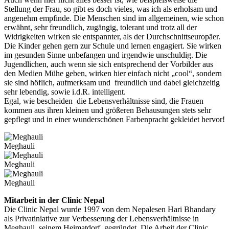
Stellung der Frau, so gibt es doch vieles, was ich als erholsam und
angenehm empfinde. Die Menschen sind im allgemeinen, wie schon
erwähnt, sehr freundlich, zugängig, tolerant und trotz all der
Widrigkeiten wirken sie entspannter, als der Durchschnittseuropäer.
Die Kinder gehen gern zur Schule und lernen engagiert. Sie wirken
im gesunden Sinne unbefangen und irgendwie unschuldig. Die
Jugendlichen, auch wenn sie sich entsprechend der Vorbilder aus
den Medien Mühe geben, wirken hier einfach nicht „cool“, sondern
sie sind höflich, aufmerksam und freundlich und dabei gleichzeitig
sehr lebendig, sowie i.d.R. intelligent.
Egal, wie bescheiden die Lebensverhältnisse sind, die Frauen
kommen aus ihren kleinen und größeren Behausungen stets sehr
gepflegt und in einer wunderschönen Farbenpracht gekleidet hervor!
Meghauli
Meghauli
Meghauli
Mitarbeit in der Clinic Nepal
Die Clinic Nepal wurde 1997 von dem Nepalesen Hari Bhandary
als Privatiniative zur Verbesserung der Lebensverhältnisse in
Meghauli, seinem Heimatdorf, gegründet. Die Arbeit der Clinic