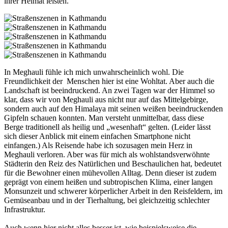
ihrer Heimat leisten.
In Meghauli fühle ich mich unwahrscheinlich wohl. Die
Freundlichkeit der Menschen hier ist eine Wohltat. Aber auch die
Landschaft ist beeindruckend. An zwei Tagen war der Himmel so
klar, dass wir von Meghauli aus nicht nur auf das Mittelgebirge,
sondern auch auf den Himalaya mit seinen weißen beeindruckenden
Gipfeln schauen konnten. Man versteht unmittelbar, dass diese
Berge traditionell als heilig und „wesenhaft“ gelten. (Leider lässt
sich dieser Anblick mit einem einfachen Smartphone nicht
einfangen.) Als Reisende habe ich sozusagen mein Herz in
Meghauli verloren. Aber was für mich als wohlstandsverwöhnte
Städterin den Reiz des Natürlichen und Beschaulichen hat, bedeutet
für die Bewohner einen mühevollen Alltag. Denn dieser ist zudem
geprägt von einem heißen und subtropischen Klima, einer langen
Monsunzeit und schwerer körperlicher Arbeit in den Reisfeldern, im
Gemüseanbau und in der Tierhaltung, bei gleichzeitig schlechter
Infrastruktur.
Auch wenn hier nicht alles besser ist, wie beispielsweise die