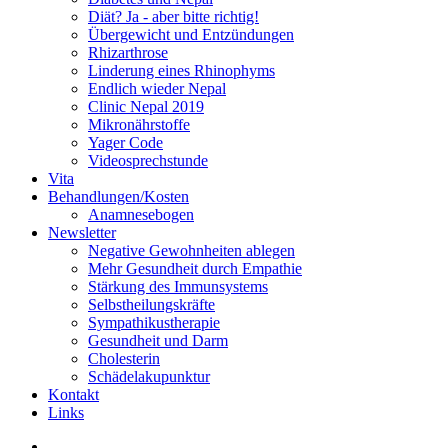
Diät? Ja - aber bitte richtig!
Übergewicht und Entzündungen
Rhizarthrose
Linderung eines Rhinophyms
Endlich wieder Nepal
Clinic Nepal 2019
Mikronährstoffe
Yager Code
Videosprechstunde
Vita
Behandlungen/Kosten
Anamnesebogen
Newsletter
Negative Gewohnheiten ablegen
Mehr Gesundheit durch Empathie
Stärkung des Immunsystems
Selbstheilungskräfte
Sympathikustherapie
Gesundheit und Darm
Cholesterin
Schädelakupunktur
Kontakt
Links