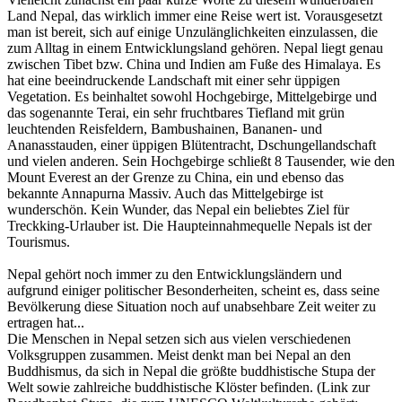
Land Nepal, das wirklich immer eine Reise wert ist. Vorausgesetzt
man ist bereit, sich auf einige Unzulänglichkeiten einzulassen, die
zum Alltag in einem Entwicklungsland gehören. Nepal liegt genau
zwischen Tibet bzw. China und Indien am Fuße des Himalaya. Es
hat eine beeindruckende Landschaft mit einer sehr üppigen
Vegetation. Es beinhaltet sowohl Hochgebirge, Mittelgebirge und
das sogenannte Terai, ein sehr fruchtbares Tiefland mit grün
leuchtenden Reisfeldern, Bambushainen, Bananen- und
Ananasstauden, einer üppigen Blütentracht, Dschungellandschaft
und vielen anderen. Sein Hochgebirge schließt 8 Tausender, wie den
Mount Everest an der Grenze zu China, ein und ebenso das
bekannte Annapurna Massiv. Auch das Mittelgebirge ist
wunderschön. Kein Wunder, das Nepal ein beliebtes Ziel für
Treckking-Urlauber ist. Die Haupteinnahmequelle Nepals ist der
Tourismus.
Nepal gehört noch immer zu den Entwicklungsländern und
aufgrund einiger politischer Besonderheiten, scheint es, dass seine
Bevölkerung diese Situation noch auf unabsehbare Zeit weiter zu
ertragen hat...
Die Menschen in Nepal setzen sich aus vielen verschiedenen
Volksgruppen zusammen. Meist denkt man bei Nepal an den
Buddhismus, da sich in Nepal die größte buddhistische Stupa der
Welt sowie zahlreiche buddhistische Klöster befinden. (Link zur