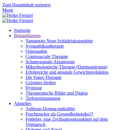
Zum Hauptinhalt springen
Menü
Startseite
Behandlungen
Yamamoto Neue Schädelakupunktur
Sympathikustherapie
Osteopathie
Craniosacrale Therapie
Schmerzpunkt-Akupressur
Mikrobiologische Therapie (Darmsanierung)
Erfolgreiche und gesunde Gewichtsreduktion
Die Yager-Therapie
Geistiges Heilen
Hypnose
Therapeutische Bilder und Dialog
Tiefenentspannung
Aktuelles
Arthrose-Dogma entkräftet
Fruchtzucker als Gesundheitsrisiko?!
Fettleber, eine Zivilisationskrankheit auf dem
Vormarsch
Diabetes und Nepal