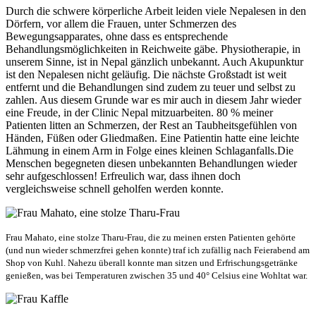
Durch die schwere körperliche Arbeit leiden viele Nepalesen in den
Dörfern, vor allem die Frauen, unter Schmerzen des
Bewegungsapparates, ohne dass es entsprechende
Behandlungsmöglichkeiten in Reichweite gäbe. Physiotherapie, in
unserem Sinne, ist in Nepal gänzlich unbekannt. Auch Akupunktur
ist den Nepalesen nicht geläufig. Die nächste Großstadt ist weit
entfernt und die Behandlungen sind zudem zu teuer und selbst zu
zahlen. Aus diesem Grunde war es mir auch in diesem Jahr wieder
eine Freude, in der Clinic Nepal mitzuarbeiten. 80 % meiner
Patienten litten an Schmerzen, der Rest an Taubheitsgefühlen von
Händen, Füßen oder Gliedmaßen. Eine Patientin hatte eine leichte
Lähmung in einem Arm in Folge eines kleinen Schlaganfalls.Die
Menschen begegneten diesen unbekannten Behandlungen wieder
sehr aufgeschlossen! Erfreulich war, dass ihnen doch
vergleichsweise schnell geholfen werden konnte.
Frau Mahato, eine stolze Tharu-Frau, die zu meinen ersten Patienten gehörte
(und nun wieder schmerzfrei gehen konnte) traf ich zufällig nach Feierabend am
Shop von Kuhl. Nahezu überall konnte man sitzen und Erfrischungsgetränke
genießen, was bei Temperaturen zwischen 35 und 40° Celsius eine Wohltat war.