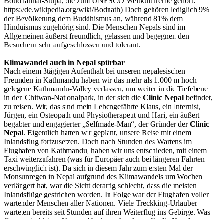
Boudhanhat-Stupa, die zum UNESCO Weltkulturerbe gehört:
https://de.wikipedia.org/wiki/Bodnath) Doch gehören lediglich 9%
der Bevölkerung dem Buddhismus an, während 81% dem
Hinduismus zugehörig sind. Die Menschen Nepals sind im
Allgemeinen äußerst freundlich, gelassen und begegnen den
Besuchern sehr aufgeschlossen und tolerant.
Klimawandel auch in Nepal spürbar
Nach einem 3tägigen Aufenthalt bei unseren nepalesischen
Freunden in Kathmandu haben wir das mehr als 1.000 m hoch
gelegene Kathmandu-Valley verlassen, um weiter in die Tiefebene
in den Chitwan-Nationalpark, in der sich die
Clinic Nepal
befindet,
zu reisen. Wir, das sind mein Lebengefährte Klaus, ein Internist,
Jürgen, ein Osteopath und Physiotherapeut und Hari, ein äußert
begabter und engagierter „Selfmade-Man“, der Gründer der
Clinic
Nepal
. Eigentlich hatten wir geplant, unsere Reise mit einem
Inlandsflug fortzusetzen. Doch nach Stunden des Wartens im
Flughafen von Kathmandu, haben wir uns entschieden, mit einem
Taxi weiterzufahren (was für Europäer auch bei längeren Fahrten
erschwinglich ist). Da sich in diesem Jahr zum ersten Mal der
Monsunregen in Nepal aufgrund des Klimawandels um Wochen
verlängert hat, war die Sicht derartig schlecht, dass die meisten
Inlandsflüge gestrichen worden. In Folge war der Flughafen voller
wartender Menschen aller Nationen. Viele Treckking-Urlauber
warteten bereits seit Stunden auf ihren Weiterflug ins Gebirge. Was