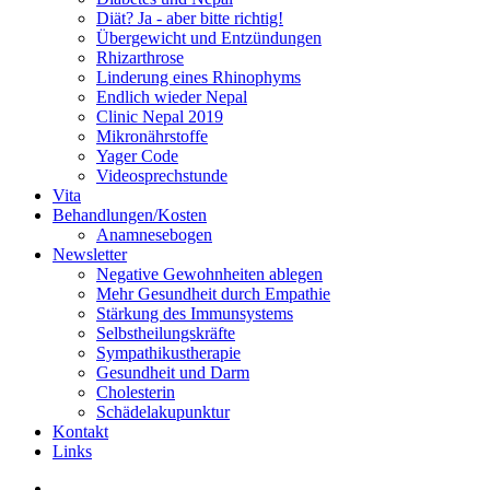
Diät? Ja - aber bitte richtig!
Übergewicht und Entzündungen
Rhizarthrose
Linderung eines Rhinophyms
Endlich wieder Nepal
Clinic Nepal 2019
Mikronährstoffe
Yager Code
Videosprechstunde
Vita
Behandlungen/Kosten
Anamnesebogen
Newsletter
Negative Gewohnheiten ablegen
Mehr Gesundheit durch Empathie
Stärkung des Immunsystems
Selbstheilungskräfte
Sympathikustherapie
Gesundheit und Darm
Cholesterin
Schädelakupunktur
Kontakt
Links