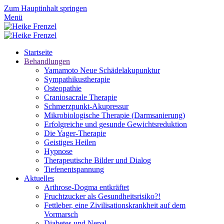
Zum Hauptinhalt springen
Menü
Startseite
Behandlungen
Yamamoto Neue Schädelakupunktur
Sympathikustherapie
Osteopathie
Craniosacrale Therapie
Schmerzpunkt-Akupressur
Mikrobiologische Therapie (Darmsanierung)
Erfolgreiche und gesunde Gewichtsreduktion
Die Yager-Therapie
Geistiges Heilen
Hypnose
Therapeutische Bilder und Dialog
Tiefenentspannung
Aktuelles
Arthrose-Dogma entkräftet
Fruchtzucker als Gesundheitsrisiko?!
Fettleber, eine Zivilisationskrankheit auf dem
Vormarsch
Diabetes und Nepal