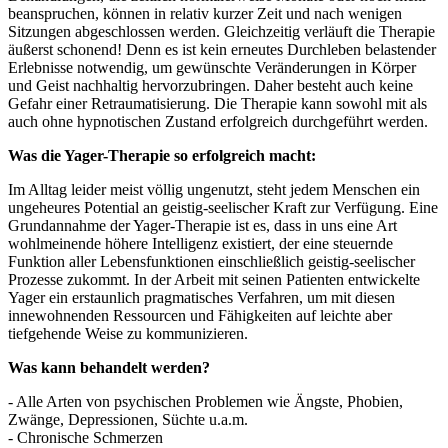
beanspruchen, können in relativ kurzer Zeit und nach wenigen
Sitzungen abgeschlossen werden. Gleichzeitig verläuft die Therapie
äußerst schonend! Denn es ist kein erneutes Durchleben belastender
Erlebnisse notwendig, um gewünschte Veränderungen in Körper
und Geist nachhaltig hervorzubringen. Daher besteht auch keine
Gefahr einer Retraumatisierung. Die Therapie kann sowohl mit als
auch ohne hypnotischen Zustand erfolgreich durchgeführt werden.
Was die Yager-Therapie so erfolgreich macht:
Im Alltag leider meist völlig ungenutzt, steht jedem Menschen ein
ungeheures Potential an geistig-seelischer Kraft zur Verfügung. Eine
Grundannahme der Yager-Therapie ist es, dass in uns eine Art
wohlmeinende höhere Intelligenz existiert, der eine steuernde
Funktion aller Lebensfunktionen einschließlich geistig-seelischer
Prozesse zukommt. In der Arbeit mit seinen Patienten entwickelte
Yager ein erstaunlich pragmatisches Verfahren, um mit diesen
innewohnenden Ressourcen und Fähigkeiten auf leichte aber
tiefgehende Weise zu kommunizieren.
Was kann behandelt werden?
- Alle Arten von psychischen Problemen wie Ängste, Phobien,
Zwänge, Depressionen, Süchte u.a.m.
- Chronische Schmerzen