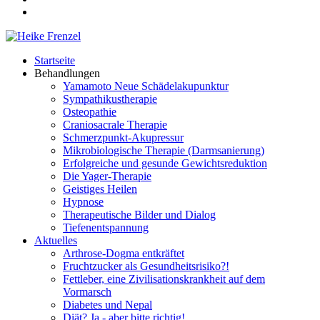
Startseite
Behandlungen
Yamamoto Neue Schädelakupunktur
Sympathikustherapie
Osteopathie
Craniosacrale Therapie
Schmerzpunkt-Akupressur
Mikrobiologische Therapie (Darmsanierung)
Erfolgreiche und gesunde Gewichtsreduktion
Die Yager-Therapie
Geistiges Heilen
Hypnose
Therapeutische Bilder und Dialog
Tiefenentspannung
Aktuelles
Arthrose-Dogma entkräftet
Fruchtzucker als Gesundheitsrisiko?!
Fettleber, eine Zivilisationskrankheit auf dem
Vormarsch
Diabetes und Nepal
Diät? Ja - aber bitte richtig!