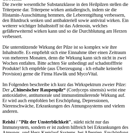
Die zweite wesentliche Substanzklasse in den Heilpilzen stellen die
Triterpene dar. Triterpene wirken antiallergisch, indem sie die
Histamin-Ausschüttung hemmen, die Leberentgiftung verbessern,
den Blutdruck senken und antibakteriell sowie antiviral wirken. Ein
weiterer wichtiger Inhaltsstoff ist das Adenosin, welches
gefäßerweiternd wirken kann und so die Durchblutung am Herzen
verbessert.
Die unterstützende Wirkung der Pilze ist so komplex wie ihre
Inhaltstoffe. Es empfiehlt sich eine Einnahme über einen Zeitraum
von mehreren Monaten, denn die Wirkung kann sich nicht in zwei
Wochen entfalten. Bitte achten Sie unbedingt auf schadstofffreie
Produkte! Ich empfehle (aus Überzeugung - ich erhalte keinerlei
Provision) gerne die Firma Hawlik und MycoVital.
Im Folgenden beschreibe ich kurz das Wirkspektrum zweier Pilze:
Der
„Chinesischer Raupenpilz“
(Cordyceps sinensis) weist eine
antioxidative, antitumorale und immunstimulierende Wirkung auf.
Er wird auch empfohlen bei Erschöpfung, Depressionen,
Nierenschwäche, Erkrankungen des Atmungssystems und vielem
anderen.
Reishi / "Pilz der Unsterblichkeit"
, stärkt nicht nur das
Immunsystem, sondern er ist zudem hilfreich bei Erkrankungen des
Atmungs- und Herz-Kreislauf-Systems, bei Allergien, Erschöpfung,