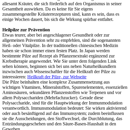
allesamt Kräuter, die sich förderlich auf den Organismus in seiner
Gesamtheit auswirken. Da es keine für Sie eigens
zusammengestellte Kräuterrezepturen sind, kann es sein, dass es
einige Wochen dauert, bis sich die Wirkung spürbar entfaltet.
Heilpilze zur Prävention
Etwas teurer, aber bei angeschlagener Gesundheit oder zur
allgemeinen Prävention sehr zu empfehlen, sind die sogenannten
Heil- oder Vitalpilze. In der traditionellen chinesischen Medizin
haben sie schon immer einen festen Platz. In Japan werden
bestimmte Pilze auf Rezept als Pflanzenextrakt ergänzend zur
Krebstherapie angewendet. Wie Sie unter dem folgenden Link
sehen können, beginnen sich bei uns neben Naturheilkundlern
inzwischen auch Wissenschaftler für die Heilkraft der Pilze zu
interessieren:
Heilkraft der Pilze, zur Webseite
Die Pilze beinhalten eine komplexe Zusammensetzung aus
wichtigen Vitaminen, Mineralstoffen, Spurenelementen, essenziellen
Aminosäuren, sekundären Pflanzenstoffen wie Terpenen und vor
allem Polysacchariden (Mehrfachzucker). Gerade diese
Polysaccharide, sind für die Hauptwirkung der Immunmodulation
verantwortlich. Immunsmodulation bedeutet: Sie wirken aktivierend
oder auch besänftigend auf das Immunsystem; zudem beeinflussen
sie die Ausscheidungen, den Stoffwechsel, die Durchblutung, das
Entzündungsgeschehen und den Säure-Basen-Haushalt in den
Geweben.