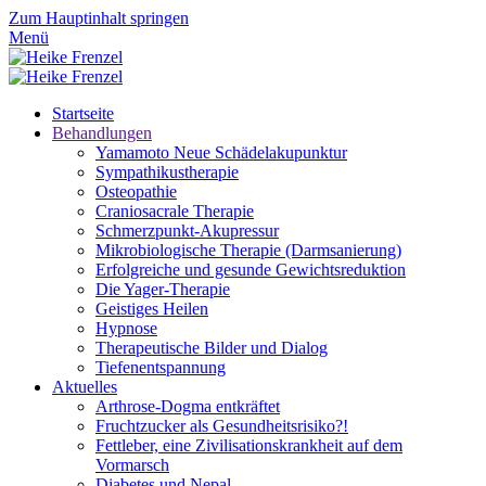
Zum Hauptinhalt springen
Menü
Startseite
Behandlungen
Yamamoto Neue Schädelakupunktur
Sympathikustherapie
Osteopathie
Craniosacrale Therapie
Schmerzpunkt-Akupressur
Mikrobiologische Therapie (Darmsanierung)
Erfolgreiche und gesunde Gewichtsreduktion
Die Yager-Therapie
Geistiges Heilen
Hypnose
Therapeutische Bilder und Dialog
Tiefenentspannung
Aktuelles
Arthrose-Dogma entkräftet
Fruchtzucker als Gesundheitsrisiko?!
Fettleber, eine Zivilisationskrankheit auf dem
Vormarsch
Diabetes und Nepal