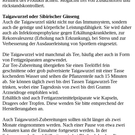
Reinheit des Produkts achten: Möglichst frei von Zusatzstoffen und
rückstandskontrolliert.
Taigawurzel oder Sibirischer Ginseng
Auch die Taigawurzel stärkt nicht nur das Immunsystem, sondern
auch die geistige und körperliche Leistungsfähigkeit. Sie wird daher
auch als Infektionsprophylaxe gegen Erkältungskrankheiten, zur
Rekonvaleszenz (Erholung nach Erkrankung), bei Stress und zur
Verbesserung der Ausdauerleistung von Sportlern eingesetzt.
Die Taigawurzel wird manchmal als Tee, häufig aber auch in Form
von Fertigpräparaten angewendet.
Zur Tee-Zubereitung übergießen Sie einen Teelöffel fein
geschnittene oder grob pulverisierte Taigawurzel mit einer Tasse
kochendem Wasser und seihen die Pflanzenteile nach 15 Minuten
ab. Sie können täglich zwei bis drei Tassen Taigawurzel-Tee
trinken, wobei eine Tagesdosis von zwei bis drei Gramm
Arzneidroge empfohlen wird.
Erhältlich sind auch Fertigarzneimittelpräparate wie Kapseln,
Dragees oder Tropfen. Diese wenden Sie bitte entsprechend der
Herstellerangaben an.
Auch Taigawurzel-Zubereitungen sollten nicht länger als zwei
Monate eingenommen werden. Nach einer Pause von etwa zwei
Monaten kann die Einnahme fortgesetzt werden. In der