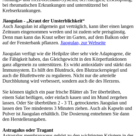
bei rheumatischen Erkrankungen und unterstützend bei
Krebserkrankungen.
Jiaogulan - „Kraut der Unsterblichkeit“
Auch Jiaogulan ist allgemein gut verträglich, kann über einen langen
Zeitraum eingenommen werden und ist zudem sehr preisgünstig.
Denn man kann das Kraut selber im Garten, auf dem Balkon oder
auf der Fensterbank pflanzen.
Jiaogulan, zur Webseite
Jiaogulan verfügt wie die Heilpilze über sehr viele Adaptogene, die
die Fähigkeit haben, das Gleichgewicht in den Körperfunktionen
ganz allgemein zu unterstützen. Es wirkt antioxidativ und stärkt das
Immunsystem. Es hilft den Blutdruck, den Blutzuckerspiegel und
auch die Blutfettwerte zu regulieren. Nicht nur die arterielle
Durchblutung wird verbessert, sondern auch die des Herzens.
Sie können täglich ein paar frische Blätter als Tee überbrühen,
einem Salat beifügen, oder einfach kauen und im Mund zergehen
lassen. Oder Sie überbrühen 2 - 3 TL getrocknetes Jiaogulan und
lassen den Tee mindestens 3 Minuten ziehen. Auch als Kapseln und
Pulver ist Jiaogulan erhältlich. Die Dosierung entnehmen Sie dann
den Herstellerangaben.
Astragalus oder Tragant
Astragalus membranaceus gehört zu den wichtigsten Kräutern in der