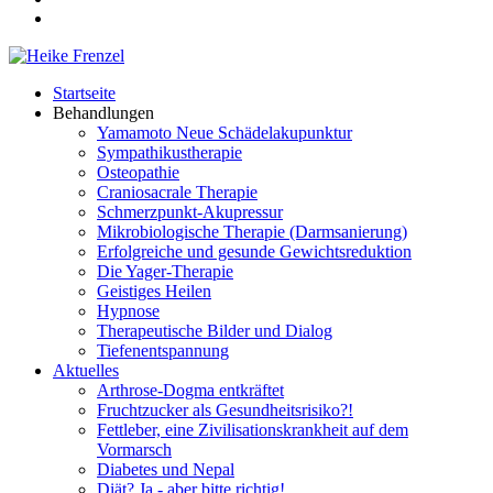
Startseite
Behandlungen
Yamamoto Neue Schädelakupunktur
Sympathikustherapie
Osteopathie
Craniosacrale Therapie
Schmerzpunkt-Akupressur
Mikrobiologische Therapie (Darmsanierung)
Erfolgreiche und gesunde Gewichtsreduktion
Die Yager-Therapie
Geistiges Heilen
Hypnose
Therapeutische Bilder und Dialog
Tiefenentspannung
Aktuelles
Arthrose-Dogma entkräftet
Fruchtzucker als Gesundheitsrisiko?!
Fettleber, eine Zivilisationskrankheit auf dem
Vormarsch
Diabetes und Nepal
Diät? Ja - aber bitte richtig!