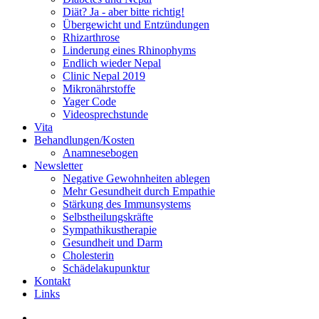
Diät? Ja - aber bitte richtig!
Übergewicht und Entzündungen
Rhizarthrose
Linderung eines Rhinophyms
Endlich wieder Nepal
Clinic Nepal 2019
Mikronährstoffe
Yager Code
Videosprechstunde
Vita
Behandlungen/Kosten
Anamnesebogen
Newsletter
Negative Gewohnheiten ablegen
Mehr Gesundheit durch Empathie
Stärkung des Immunsystems
Selbstheilungskräfte
Sympathikustherapie
Gesundheit und Darm
Cholesterin
Schädelakupunktur
Kontakt
Links