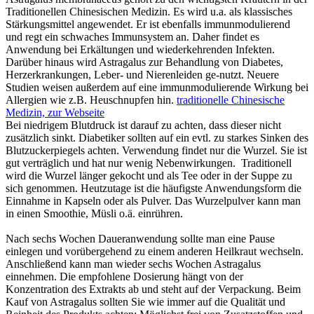
Traditionellen Chinesischen Medizin. Es wird u.a. als klassisches
Stärkungsmittel angewendet. Er ist ebenfalls immunmodulierend
und regt ein schwaches Immunsystem an. Daher findet es
Anwendung bei Erkältungen und wiederkehrenden Infekten.
Darüber hinaus wird Astragalus zur Behandlung von Diabetes,
Herzerkrankungen, Leber- und Nierenleiden ge-nutzt. Neuere
Studien weisen außerdem auf eine immunmodulierende Wirkung bei
Allergien wie z.B. Heuschnupfen hin.
traditionelle Chinesische
Medizin, zur Webseite
Bei niedrigem Blutdruck ist darauf zu achten, dass dieser nicht
zusätzlich sinkt. Diabetiker sollten auf ein evtl. zu starkes Sinken des
Blutzuckerpiegels achten. Verwendung findet nur die Wurzel. Sie ist
gut verträglich und hat nur wenig Nebenwirkungen. Traditionell
wird die Wurzel länger gekocht und als Tee oder in der Suppe zu
sich genommen. Heutzutage ist die häufigste Anwendungsform die
Einnahme in Kapseln oder als Pulver. Das Wurzelpulver kann man
in einen Smoothie, Müsli o.ä. einrühren.
Nach sechs Wochen Daueranwendung sollte man eine Pause
einlegen und vorübergehend zu einem anderen Heilkraut wechseln.
Anschließend kann man wieder sechs Wochen Astragalus
einnehmen. Die empfohlene Dosierung hängt von der
Konzentration des Extrakts ab und steht auf der Verpackung. Beim
Kauf von Astragalus sollten Sie wie immer auf die Qualität und