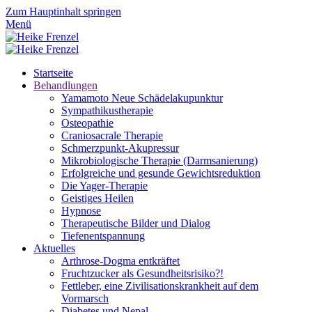
Zum Hauptinhalt springen
Menü
Startseite
Behandlungen
Yamamoto Neue Schädelakupunktur
Sympathikustherapie
Osteopathie
Craniosacrale Therapie
Schmerzpunkt-Akupressur
Mikrobiologische Therapie (Darmsanierung)
Erfolgreiche und gesunde Gewichtsreduktion
Die Yager-Therapie
Geistiges Heilen
Hypnose
Therapeutische Bilder und Dialog
Tiefenentspannung
Aktuelles
Arthrose-Dogma entkräftet
Fruchtzucker als Gesundheitsrisiko?!
Fettleber, eine Zivilisationskrankheit auf dem
Vormarsch
Diabetes und Nepal