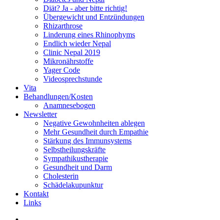
Diät? Ja - aber bitte richtig!
Übergewicht und Entzündungen
Rhizarthrose
Linderung eines Rhinophyms
Endlich wieder Nepal
Clinic Nepal 2019
Mikronährstoffe
Yager Code
Videosprechstunde
Vita
Behandlungen/Kosten
Anamnesebogen
Newsletter
Negative Gewohnheiten ablegen
Mehr Gesundheit durch Empathie
Stärkung des Immunsystems
Selbstheilungskräfte
Sympathikustherapie
Gesundheit und Darm
Cholesterin
Schädelakupunktur
Kontakt
Links