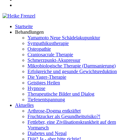
Startseite
Behandlungen
Yamamoto Neue Schädelakupunktur
Sympathikustherapie
Osteopathie
Craniosacrale Therapie
Schmerzpunkt-Akupressur
Mikrobiologische Therapie (Darmsanierung)
Erfolgreiche und gesunde Gewichtsreduktion
Die Yager-Therapie
Geistiges Heilen
Hypnose
Therapeutische Bilder und Dialog
Tiefenentspannung
Aktuelles
Arthrose-Dogma entkräftet
Fruchtzucker als Gesundheitsrisiko?!
Fettleber, eine Zivilisationskrankheit auf dem
Vormarsch
Diabetes und Nepal
Diät? Ja - aber bitte richtig!