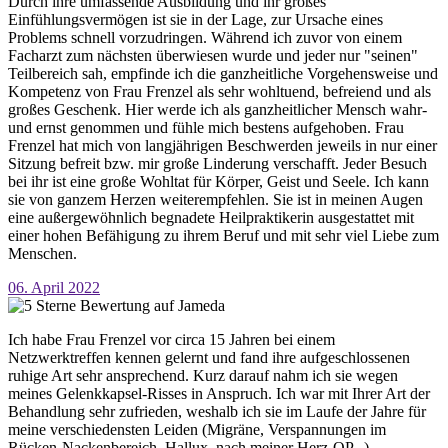
Durch ihre umfassende Ausbildung und ihr großes
Einfühlungsvermögen ist sie in der Lage, zur Ursache eines
Problems schnell vorzudringen. Während ich zuvor von einem
Facharzt zum nächsten überwiesen wurde und jeder nur "seinen"
Teilbereich sah, empfinde ich die ganzheitliche Vorgehensweise und
Kompetenz von Frau Frenzel als sehr wohltuend, befreiend und als
großes Geschenk. Hier werde ich als ganzheitlicher Mensch wahr-
und ernst genommen und fühle mich bestens aufgehoben. Frau
Frenzel hat mich von langjährigen Beschwerden jeweils in nur einer
Sitzung befreit bzw. mir große Linderung verschafft. Jeder Besuch
bei ihr ist eine große Wohltat für Körper, Geist und Seele. Ich kann
sie von ganzem Herzen weiterempfehlen. Sie ist in meinen Augen
eine außergewöhnlich begnadete Heilpraktikerin ausgestattet mit
einer hohen Befähigung zu ihrem Beruf und mit sehr viel Liebe zum
Menschen.
06. April 2022
Ich habe Frau Frenzel vor circa 15 Jahren bei einem
Netzwerktreffen kennen gelernt und fand ihre aufgeschlossenen
ruhige Art sehr ansprechend. Kurz darauf nahm ich sie wegen
meines Gelenkkapsel-Risses in Anspruch. Ich war mit Ihrer Art der
Behandlung sehr zufrieden, weshalb ich sie im Laufe der Jahre für
meine verschiedensten Leiden (Migräne, Verspannungen im
Rücken-Nackenbereich, Hallux, nach meiner Herz-OP...)