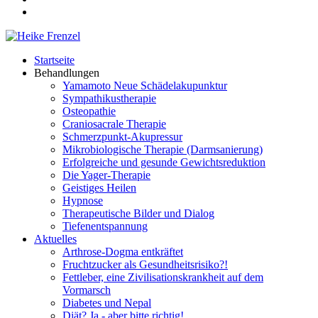
Startseite
Behandlungen
Yamamoto Neue Schädelakupunktur
Sympathikustherapie
Osteopathie
Craniosacrale Therapie
Schmerzpunkt-Akupressur
Mikrobiologische Therapie (Darmsanierung)
Erfolgreiche und gesunde Gewichtsreduktion
Die Yager-Therapie
Geistiges Heilen
Hypnose
Therapeutische Bilder und Dialog
Tiefenentspannung
Aktuelles
Arthrose-Dogma entkräftet
Fruchtzucker als Gesundheitsrisiko?!
Fettleber, eine Zivilisationskrankheit auf dem
Vormarsch
Diabetes und Nepal
Diät? Ja - aber bitte richtig!