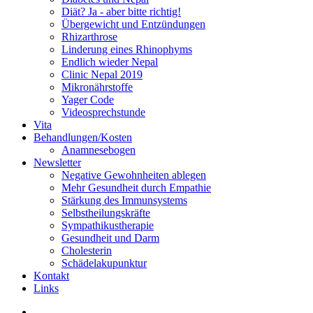
Diät? Ja - aber bitte richtig!
Übergewicht und Entzündungen
Rhizarthrose
Linderung eines Rhinophyms
Endlich wieder Nepal
Clinic Nepal 2019
Mikronährstoffe
Yager Code
Videosprechstunde
Vita
Behandlungen/Kosten
Anamnesebogen
Newsletter
Negative Gewohnheiten ablegen
Mehr Gesundheit durch Empathie
Stärkung des Immunsystems
Selbstheilungskräfte
Sympathikustherapie
Gesundheit und Darm
Cholesterin
Schädelakupunktur
Kontakt
Links