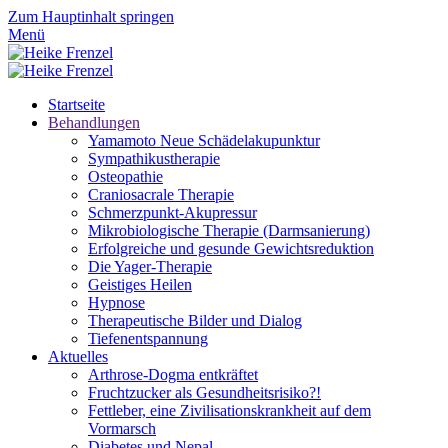
Zum Hauptinhalt springen
Menü
Startseite
Behandlungen
Yamamoto Neue Schädelakupunktur
Sympathikustherapie
Osteopathie
Craniosacrale Therapie
Schmerzpunkt-Akupressur
Mikrobiologische Therapie (Darmsanierung)
Erfolgreiche und gesunde Gewichtsreduktion
Die Yager-Therapie
Geistiges Heilen
Hypnose
Therapeutische Bilder und Dialog
Tiefenentspannung
Aktuelles
Arthrose-Dogma entkräftet
Fruchtzucker als Gesundheitsrisiko?!
Fettleber, eine Zivilisationskrankheit auf dem
Vormarsch
Diabetes und Nepal