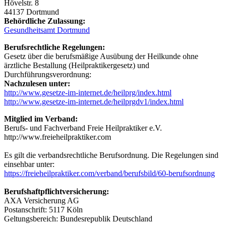
Hövelstr. 8
44137 Dortmund
Behördliche Zulassung:
Gesundheitsamt Dortmund
Berufsrechtliche Regelungen:
Gesetz über die berufsmäßige Ausübung der Heilkunde ohne
ärztliche Bestallung (Heilpraktikergesetz) und
Durchführungsverordnung:
Nachzulesen unter:
http://www.gesetze-im-internet.de/heilprg/index.html
http://www.gesetze-im-internet.de/heilprgdv1/index.html
Mitglied im Verband:
Berufs- und Fachverband Freie Heilpraktiker e.V.
http://www.freieheilpraktiker.com
Es gilt die verbandsrechtliche Berufsordnung. Die Regelungen sind
einsehbar unter:
https://freieheilpraktiker.com/verband/berufsbild/60-berufsordnung
Berufshaftpflichtversicherung:
AXA Versicherung AG
Postanschrift: 5117 Köln
Geltungsbereich: Bundesrepublik Deutschland