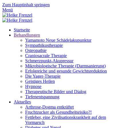
Zum Hauptinhalt springen
Menü
Startseite
Behandlungen
Yamamoto Neue Schädelakupunktur
Sympathikustherapie
Osteopathie
Craniosacrale Therapie
Schmerzpunkt-Akupressur
Mikrobiologische Therapie (Darmsanierung)
Erfolgreiche und gesunde Gewichtsreduktion
Die Yager-Therapie
Geistiges Heilen
Hypnose
Therapeutische Bilder und Dialog
Tiefenentspannung
Aktuelles
Arthrose-Dogma entkräftet
Fruchtzucker als Gesundheitsrisiko?!
Fettleber, eine Zivilisationskrankheit auf dem
Vormarsch
Diabetes und Nepal