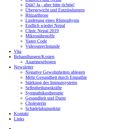
Diät? Ja - aber bitte richtig!
Übergewicht und Entzündungen
Rhizarthrose
Linderung eines Rhinophyms
Endlich wieder Nepal
Clinic Nepal 2019
Mikronährstoffe
Yager Code
Videosprechstunde
Vita
Behandlungen/Kosten
Anamnesebogen
Newsletter
Negative Gewohnheiten ablegen
Mehr Gesundheit durch Empathie
Stärkung des Immunsystems
Selbstheilungskräfte
Sympathikustherapie
Gesundheit und Darm
Cholesterin
Schädelakupunktur
Kontakt
Links