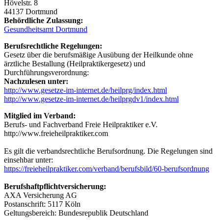
Hövelstr. 8
44137 Dortmund
Behördliche Zulassung:
Gesundheitsamt Dortmund
Berufsrechtliche Regelungen:
Gesetz über die berufsmäßige Ausübung der Heilkunde ohne
ärztliche Bestallung (Heilpraktikergesetz) und
Durchführungsverordnung:
Nachzulesen unter:
http://www.gesetze-im-internet.de/heilprg/index.html
http://www.gesetze-im-internet.de/heilprgdv1/index.html
Mitglied im Verband:
Berufs- und Fachverband Freie Heilpraktiker e.V.
http://www.freieheilpraktiker.com
Es gilt die verbandsrechtliche Berufsordnung. Die Regelungen sind
einsehbar unter:
https://freieheilpraktiker.com/verband/berufsbild/60-berufsordnung
Berufshaftpflichtversicherung:
AXA Versicherung AG
Postanschrift: 5117 Köln
Geltungsbereich: Bundesrepublik Deutschland