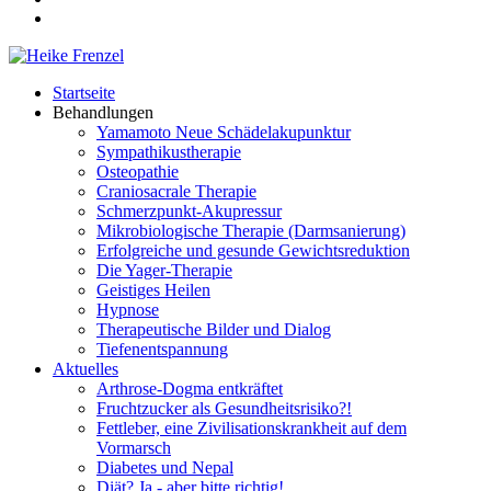
Startseite
Behandlungen
Yamamoto Neue Schädelakupunktur
Sympathikustherapie
Osteopathie
Craniosacrale Therapie
Schmerzpunkt-Akupressur
Mikrobiologische Therapie (Darmsanierung)
Erfolgreiche und gesunde Gewichtsreduktion
Die Yager-Therapie
Geistiges Heilen
Hypnose
Therapeutische Bilder und Dialog
Tiefenentspannung
Aktuelles
Arthrose-Dogma entkräftet
Fruchtzucker als Gesundheitsrisiko?!
Fettleber, eine Zivilisationskrankheit auf dem
Vormarsch
Diabetes und Nepal
Diät? Ja - aber bitte richtig!