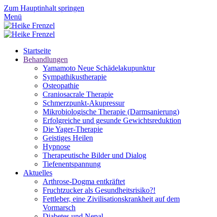
Zum Hauptinhalt springen
Menü
Startseite
Behandlungen
Yamamoto Neue Schädelakupunktur
Sympathikustherapie
Osteopathie
Craniosacrale Therapie
Schmerzpunkt-Akupressur
Mikrobiologische Therapie (Darmsanierung)
Erfolgreiche und gesunde Gewichtsreduktion
Die Yager-Therapie
Geistiges Heilen
Hypnose
Therapeutische Bilder und Dialog
Tiefenentspannung
Aktuelles
Arthrose-Dogma entkräftet
Fruchtzucker als Gesundheitsrisiko?!
Fettleber, eine Zivilisationskrankheit auf dem
Vormarsch
Diabetes und Nepal