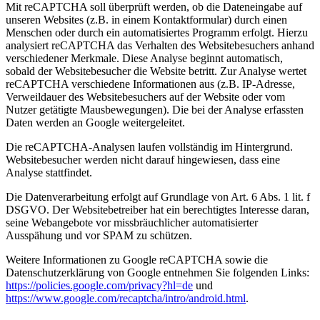
Mit reCAPTCHA soll überprüft werden, ob die Dateneingabe auf
unseren Websites (z.B. in einem Kontaktformular) durch einen
Menschen oder durch ein automatisiertes Programm erfolgt. Hierzu
analysiert reCAPTCHA das Verhalten des Websitebesuchers anhand
verschiedener Merkmale. Diese Analyse beginnt automatisch,
sobald der Websitebesucher die Website betritt. Zur Analyse wertet
reCAPTCHA verschiedene Informationen aus (z.B. IP-Adresse,
Verweildauer des Websitebesuchers auf der Website oder vom
Nutzer getätigte Mausbewegungen). Die bei der Analyse erfassten
Daten werden an Google weitergeleitet.
Die reCAPTCHA-Analysen laufen vollständig im Hintergrund.
Websitebesucher werden nicht darauf hingewiesen, dass eine
Analyse stattfindet.
Die Datenverarbeitung erfolgt auf Grundlage von Art. 6 Abs. 1 lit. f
DSGVO. Der Websitebetreiber hat ein berechtigtes Interesse daran,
seine Webangebote vor missbräuchlicher automatisierter
Ausspähung und vor SPAM zu schützen.
Weitere Informationen zu Google reCAPTCHA sowie die
Datenschutzerklärung von Google entnehmen Sie folgenden Links:
https://policies.google.com/privacy?hl=de
und
https://www.google.com/recaptcha/intro/android.html
.