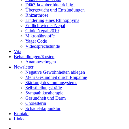
Diät? Ja - aber bitte richtig!
Übergewicht und Entzündungen
Rhizarthrose
Linderung eines Rhinophyms
Endlich wieder Nepal
Clinic Nepal 2019
Mikronährstoffe
Yager Code
Videosprechstunde
Vita
Behandlungen/Kosten
Anamnesebogen
Newsletter
Negative Gewohnheiten ablegen
Mehr Gesundheit durch Empathie
Stärkung des Immunsystems
Selbstheilungskräfte
Sympathikustherapie
Gesundheit und Darm
Cholesterin
Schädelakupunktur
Kontakt
Links