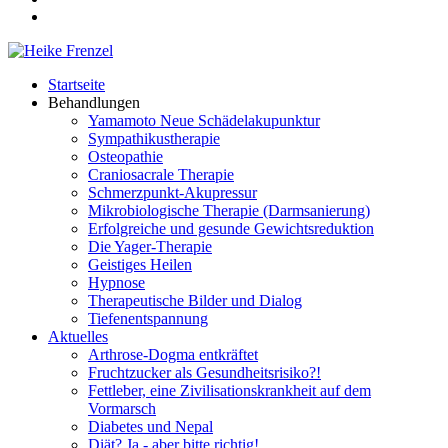
Startseite
Behandlungen
Yamamoto Neue Schädelakupunktur
Sympathikustherapie
Osteopathie
Craniosacrale Therapie
Schmerzpunkt-Akupressur
Mikrobiologische Therapie (Darmsanierung)
Erfolgreiche und gesunde Gewichtsreduktion
Die Yager-Therapie
Geistiges Heilen
Hypnose
Therapeutische Bilder und Dialog
Tiefenentspannung
Aktuelles
Arthrose-Dogma entkräftet
Fruchtzucker als Gesundheitsrisiko?!
Fettleber, eine Zivilisationskrankheit auf dem
Vormarsch
Diabetes und Nepal
Diät? Ja - aber bitte richtig!