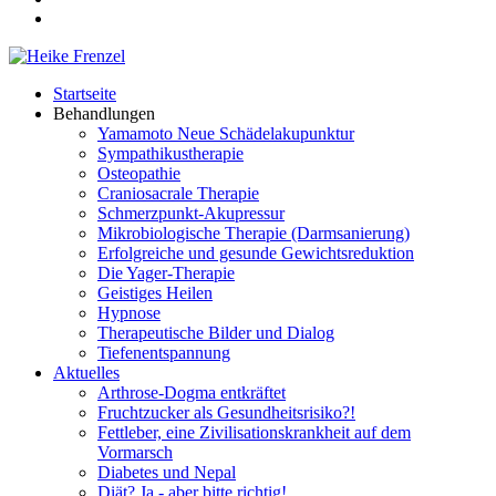
Startseite
Behandlungen
Yamamoto Neue Schädelakupunktur
Sympathikustherapie
Osteopathie
Craniosacrale Therapie
Schmerzpunkt-Akupressur
Mikrobiologische Therapie (Darmsanierung)
Erfolgreiche und gesunde Gewichtsreduktion
Die Yager-Therapie
Geistiges Heilen
Hypnose
Therapeutische Bilder und Dialog
Tiefenentspannung
Aktuelles
Arthrose-Dogma entkräftet
Fruchtzucker als Gesundheitsrisiko?!
Fettleber, eine Zivilisationskrankheit auf dem
Vormarsch
Diabetes und Nepal
Diät? Ja - aber bitte richtig!