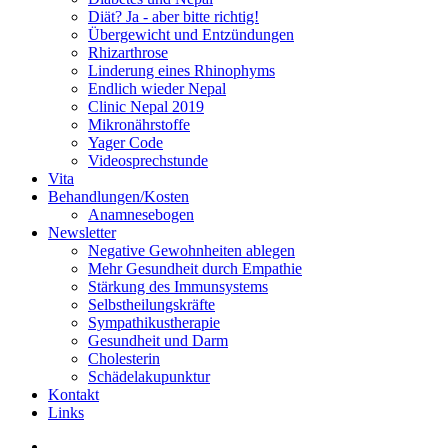
Diät? Ja - aber bitte richtig!
Übergewicht und Entzündungen
Rhizarthrose
Linderung eines Rhinophyms
Endlich wieder Nepal
Clinic Nepal 2019
Mikronährstoffe
Yager Code
Videosprechstunde
Vita
Behandlungen/Kosten
Anamnesebogen
Newsletter
Negative Gewohnheiten ablegen
Mehr Gesundheit durch Empathie
Stärkung des Immunsystems
Selbstheilungskräfte
Sympathikustherapie
Gesundheit und Darm
Cholesterin
Schädelakupunktur
Kontakt
Links