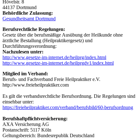
Hövelstr. 8
44137 Dortmund
Behördliche Zulassung:
Gesundheitsamt Dortmund
Berufsrechtliche Regelungen:
Gesetz über die berufsmäßige Ausübung der Heilkunde ohne
ärztliche Bestallung (Heilpraktikergesetz) und
Durchführungsverordnung:
Nachzulesen unter:
http://www.gesetze-im-internet.de/heilprg/index.html
http://www.gesetze-im-internet.de/heilprgdv1/index.html
Mitglied im Verband:
Berufs- und Fachverband Freie Heilpraktiker e.V.
http://www.freieheilpraktiker.com
Es gilt die verbandsrechtliche Berufsordnung. Die Regelungen sind
einsehbar unter:
https://freieheilpraktiker.com/verband/berufsbild/60-berufsordnung
Berufshaftpflichtversicherung:
AXA Versicherung AG
Postanschrift: 5117 Köln
Geltungsbereich: Bundesrepublik Deutschland