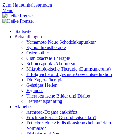
Zum Hauptinhalt springen
Menü
Startseite
Behandlungen
Yamamoto Neue Schädelakupunktur
Sympathikustherapie
Osteopathie
Craniosacrale Therapie
Schmerzpunkt-Akupressur
Mikrobiologische Therapie (Darmsanierung)
Erfolgreiche und gesunde Gewichtsreduktion
Die Yager-Therapie
Geistiges Heilen
Hypnose
Therapeutische Bilder und Dialog
Tiefenentspannung
Aktuelles
Arthrose-Dogma entkräftet
Fruchtzucker als Gesundheitsrisiko?!
Fettleber, eine Zivilisationskrankheit auf dem
Vormarsch
Diabetes und Nepal