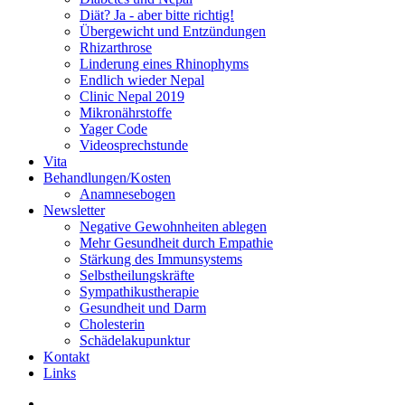
Diät? Ja - aber bitte richtig!
Übergewicht und Entzündungen
Rhizarthrose
Linderung eines Rhinophyms
Endlich wieder Nepal
Clinic Nepal 2019
Mikronährstoffe
Yager Code
Videosprechstunde
Vita
Behandlungen/Kosten
Anamnesebogen
Newsletter
Negative Gewohnheiten ablegen
Mehr Gesundheit durch Empathie
Stärkung des Immunsystems
Selbstheilungskräfte
Sympathikustherapie
Gesundheit und Darm
Cholesterin
Schädelakupunktur
Kontakt
Links