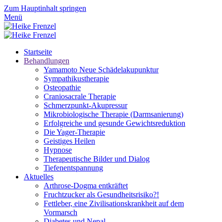
Zum Hauptinhalt springen
Menü
Startseite
Behandlungen
Yamamoto Neue Schädelakupunktur
Sympathikustherapie
Osteopathie
Craniosacrale Therapie
Schmerzpunkt-Akupressur
Mikrobiologische Therapie (Darmsanierung)
Erfolgreiche und gesunde Gewichtsreduktion
Die Yager-Therapie
Geistiges Heilen
Hypnose
Therapeutische Bilder und Dialog
Tiefenentspannung
Aktuelles
Arthrose-Dogma entkräftet
Fruchtzucker als Gesundheitsrisiko?!
Fettleber, eine Zivilisationskrankheit auf dem
Vormarsch
Diabetes und Nepal