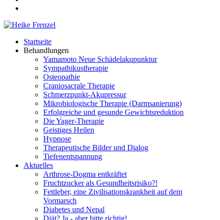
Startseite
Behandlungen
Yamamoto Neue Schädelakupunktur
Sympathikustherapie
Osteopathie
Craniosacrale Therapie
Schmerzpunkt-Akupressur
Mikrobiologische Therapie (Darmsanierung)
Erfolgreiche und gesunde Gewichtsreduktion
Die Yager-Therapie
Geistiges Heilen
Hypnose
Therapeutische Bilder und Dialog
Tiefenentspannung
Aktuelles
Arthrose-Dogma entkräftet
Fruchtzucker als Gesundheitsrisiko?!
Fettleber, eine Zivilisationskrankheit auf dem
Vormarsch
Diabetes und Nepal
Diät? Ja - aber bitte richtig!