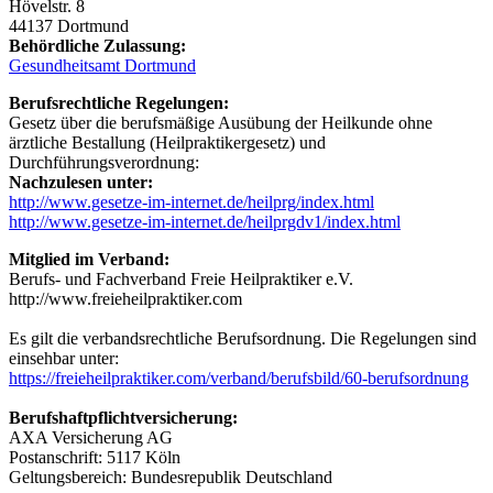
Hövelstr. 8
44137 Dortmund
Behördliche Zulassung:
Gesundheitsamt Dortmund
Berufsrechtliche Regelungen:
Gesetz über die berufsmäßige Ausübung der Heilkunde ohne
ärztliche Bestallung (Heilpraktikergesetz) und
Durchführungsverordnung:
Nachzulesen unter:
http://www.gesetze-im-internet.de/heilprg/index.html
http://www.gesetze-im-internet.de/heilprgdv1/index.html
Mitglied im Verband:
Berufs- und Fachverband Freie Heilpraktiker e.V.
http://www.freieheilpraktiker.com
Es gilt die verbandsrechtliche Berufsordnung. Die Regelungen sind
einsehbar unter:
https://freieheilpraktiker.com/verband/berufsbild/60-berufsordnung
Berufshaftpflichtversicherung:
AXA Versicherung AG
Postanschrift: 5117 Köln
Geltungsbereich: Bundesrepublik Deutschland